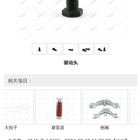
驱动头
相关项目：
大拍子
避雷器
抱箍